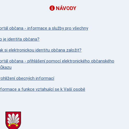
NÁVODY
ortál občana - informace a služby pro všechny
o je identita občana?
ak si elektronickou identitu občana založit?
ortál občana - přihlášení pomocí elektronického občanského
růkazu
rohlížení obecných informací
nformace a funkce vztahující se k Vaší osobě