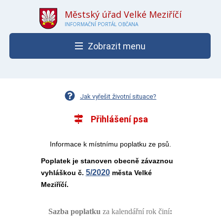
Městský úřad Velké Meziříčí
INFORMAČNÍ PORTÁL OBČANA
Zobrazit menu
Jak vyřešit životní situace?
Přihlášení psa
Informace k místnímu poplatku ze psů.
Poplatek je stanoven obecně závaznou
5/2020
vyhláškou č.
města Velké
Meziříčí.
Sazba poplatku
za kalendářní rok činí
: