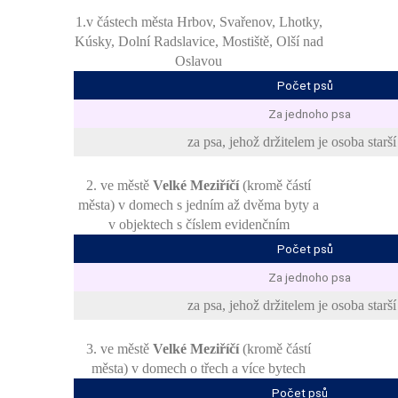
1.v částech města Hrbov, Svařenov, Lhotky,
Kúsky, Dolní Radslavice, Mostiště, Olší nad
Oslavou
Počet psů
Za jednoho psa
za psa, jehož držitelem je osoba starší
2. ve městě
Velké Meziříčí
(kromě částí
města) v domech s jedním až dvěma byty a
v objektech s číslem evidenčním
Počet psů
Za jednoho psa
za psa, jehož držitelem je osoba starší
3. ve městě
Velké Meziříčí
(kromě částí
města) v domech o třech a více bytech
Počet psů