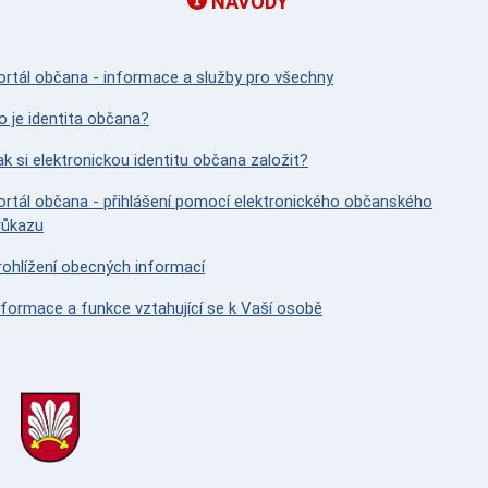
NÁVODY
ortál občana - informace a služby pro všechny
o je identita občana?
ak si elektronickou identitu občana založit?
ortál občana - přihlášení pomocí elektronického občanského
růkazu
rohlížení obecných informací
nformace a funkce vztahující se k Vaší osobě