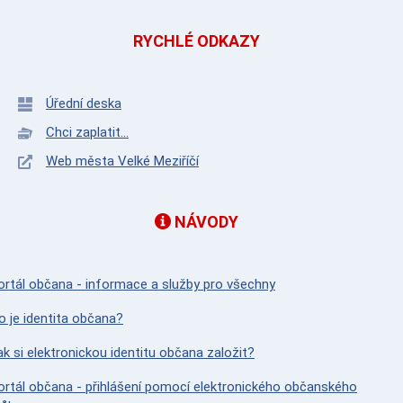
RYCHLÉ ODKAZY
Úřední deska
Chci zaplatit...
Web města Velké Meziříčí
NÁVODY
ortál občana - informace a služby pro všechny
o je identita občana?
ak si elektronickou identitu občana založit?
ortál občana - přihlášení pomocí elektronického občanského