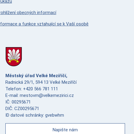
růkazu
rohlížení obecných informací
nformace a funkce vztahující se k Vaší osobě
Městský úřad Velké Meziříčí,
Radnická 29/1, 594 13 Velké Meziříčí
Telefon: +420 566 781 111
E-mail: mestovm@velkemezirici.cz
IČ: 00295671
DIČ: CZ00295671
ID datové schránky: gvebwhm
Napište nám