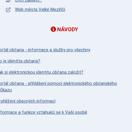
Chci zaplatit...
Web města Velké Meziříčí
NÁVODY
ortál občana - informace a služby pro všechny
o je identita občana?
ak si elektronickou identitu občana založit?
ortál občana - přihlášení pomocí elektronického občanského
růkazu
rohlížení obecných informací
nformace a funkce vztahující se k Vaší osobě