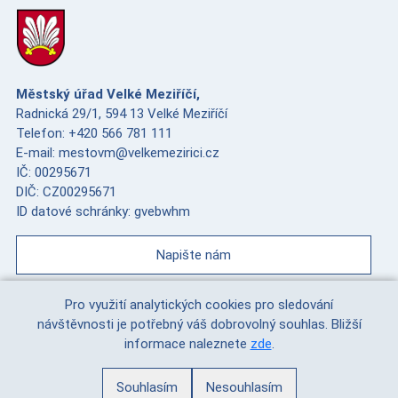
Městský úřad Velké Meziříčí,
Radnická 29/1, 594 13 Velké Meziříčí
Telefon: +420 566 781 111
E-mail: mestovm@velkemezirici.cz
IČ: 00295671
DIČ: CZ00295671
ID datové schránky: gvebwhm
Napište nám
Pro využití analytických cookies pro sledování
návštěvnosti je potřebný váš dobrovolný souhlas. Bližší
informace naleznete
zde
.
(c) VERA, spol s r.o. |
cookies
|
facebook
|
instagram
|
youtube
Souhlasím
Nesouhlasím